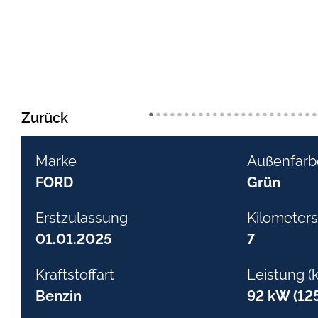
•
•
•
•
•
•
•
•
•
•
•
•
•
•
•
•
•
•
•
•
•
•
•
Zurück
Marke
Außenfarb
FORD
Grün
Erstzulassung
Kilometers
01.01.2025
7
Kraftstoffart
Leistung (
Benzin
92 kW (125