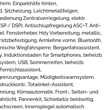
hirm, Einparkhilfe hinten,
, Sitzheizung, Leichtmetallfelgen,
dienung Zentralverriegelung, elektr.
(ESP / DSP), Antischlupfregelung ASC+T, Anti-
l. Fensterheber, Hdy Vorbereitung, metallic,
sitzbefestigung, Armlehne vorne, Bluetooth,
nische Wegfahrsperre, Berganfahrassistent,
y, Induktionsladen für Smartphones, beheizb.
system, USB, Sommerreifen, beheizb.
ernlichtassistent,
renzungsanlage, Müdigkeitswarnsystem,
ruckkontr., Totwinkel-Assistent,
nung, Klimaautomatik, Front-, Seiten- und
ahrlicht, Pannenkit, Schiebetür beidseitig,
uchscreen, Innenspiegel automatisch