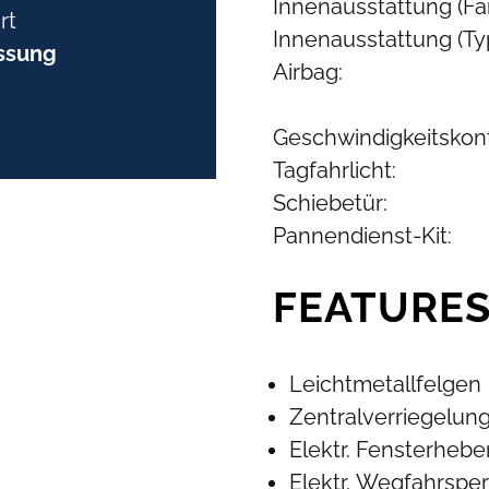
Innenausstattung (Far
rt
Innenausstattung (Typ
ssung
Airbag:
Geschwindigkeitskont
Tagfahrlicht:
Schiebetür:
Pannendienst-Kit:
FEATURE
Leichtmetallfelgen
Zentralverriegelun
Elektr. Fensterhebe
Elektr. Wegfahrsper