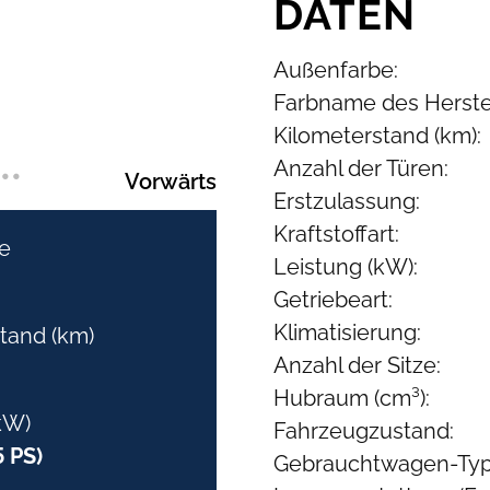
DATEN
Außenfarbe:
Farbname des Herstel
Kilometerstand (km):
Anzahl der Türen:
•
•
•
Vorwärts
Erstzulassung:
Kraftstoffart:
e
Leistung (kW):
Getriebeart:
Klimatisierung:
tand (km)
Anzahl der Sitze:
Hubraum (cm³):
kW)
Fahrzeugzustand:
 PS)
Gebrauchtwagen-Typ