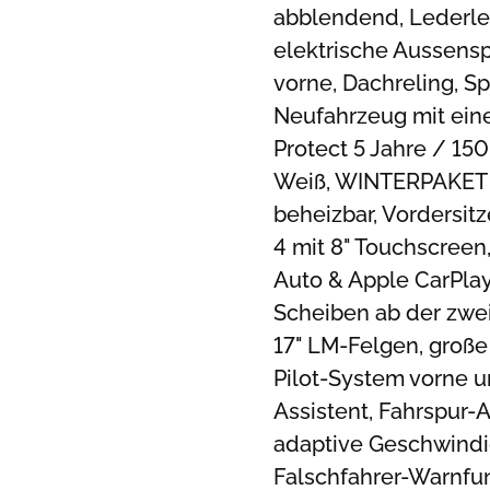
abblendend, Lederlen
elektrische Aussenspi
vorne, Dachreling, S
Neufahrzeug mit eine
Protect 5 Jahre / 15
Weiß, WINTERPAKET i
beheizbar, Vordersit
4 mit 8" Touchscreen
Auto & Apple CarPlay,
Scheiben ab der zweit
17" LM-Felgen, große 
Pilot-System vorne u
Assistent, Fahrspur-A
adaptive Geschwindig
Falschfahrer-Warnfu