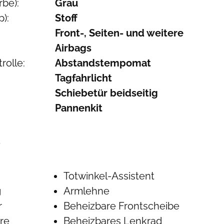
be):
Grau
):
Stoff
Front-, Seiten- und weitere
Airbags
rolle:
Abstandstempomat
Tagfahrlicht
Schiebetür beidseitig
Pannenkit
S
Totwinkel-Assistent
g
Armlehne
r
Beheizbare Frontscheibe
re
Beheizbares Lenkrad