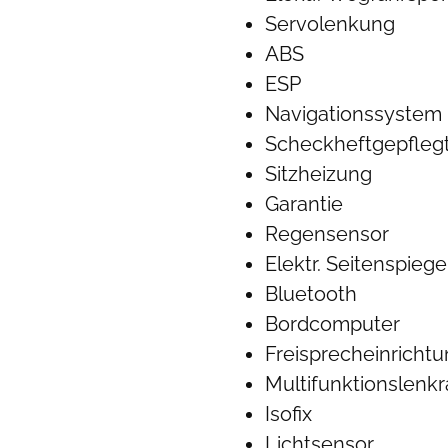
Servolenkung
ABS
ESP
Navigationssystem
Scheckheftgepfleg
Sitzheizung
Garantie
Regensensor
Elektr. Seitenspiege
Bluetooth
Bordcomputer
Freisprecheinricht
Multifunktionslenk
Isofix
Lichtsensor