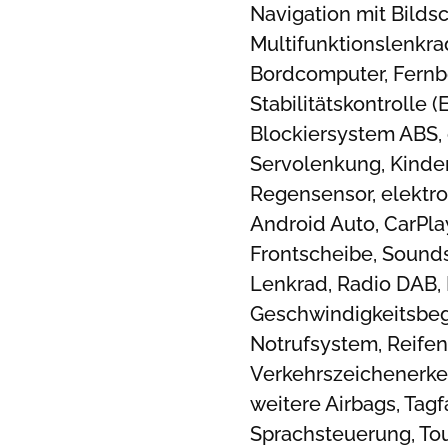
Navigation mit Bildsc
Multifunktionslenkrad
Bordcomputer, Fernbe
Stabilitätskontrolle 
Blockiersystem ABS, e
Servolenkung, Kinder
Regensensor, elektro
Android Auto, CarPla
Frontscheibe, Sound
Lenkrad, Radio DAB, F
Geschwindigkeitsbeg
Notrufsystem, Reifend
Verkehrszeichenerken
weitere Airbags, Tagf
Sprachsteuerung, To