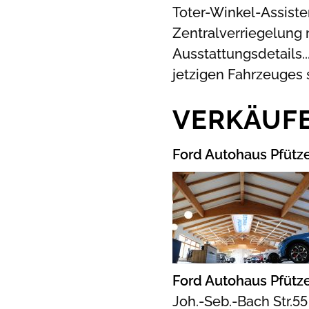
Toter-Winkel-Assisten
Zentralverriegelung 
Ausstattungsdetails.
jetzigen Fahrzeuges s
VERKÄUF
Ford Autohaus Pfütz
Ford Autohaus Pfütz
Joh.-Seb.-Bach Str.55