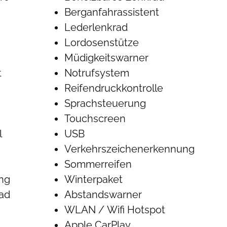
Berganfahrassistent
Lederlenkrad
Lordosenstütze
Müdigkeitswarner
t
Notrufsystem
Reifendruckkontrolle
Sprachsteuerung
Touchscreen
l
USB
Verkehrszeichenerkennung
Sommerreifen
ung
Winterpaket
rad
Abstandswarner
WLAN / Wifi Hotspot
Apple CarPlay