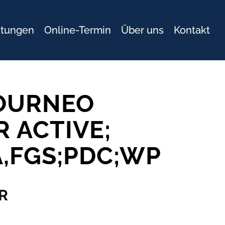
stungen
Online-Termin
Über uns
Kontakt
OURNEO
 ACTIVE;
,FGS;PDC;WP
R