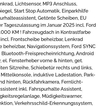
krad, Lichtsensor, MP3 Anschluss,
egel, Start Stop Automatik, Einparkhilfe
purhalteassistent, Getönte Scheiben, EU
r Tageszulassung im Januar 2025 incl. Ford
0.000 KM ! Fahrzeugdach in Kontrastfarbe
ncl. Frontscheibe beheizbar, Lenkrad
ze beheizbar, Navigationssystem, Ford SYNC
, Bluetooth-Freisprecheinrichtung, Android
 el. Fensterheber vorne & hinten, get.
en Sitzreihe, Schiebetür rechts und links,
Mittelkonsole, induktive Ladestation, Park-
nd hinten, Rückfahrkamera, Fernlicht-
ssistent inkl. Fahrspurhalte Assistent,
keitsregelanlage, Müdigkeitswarner,
nktion, Verkehrsschild-Erkennungssystem,